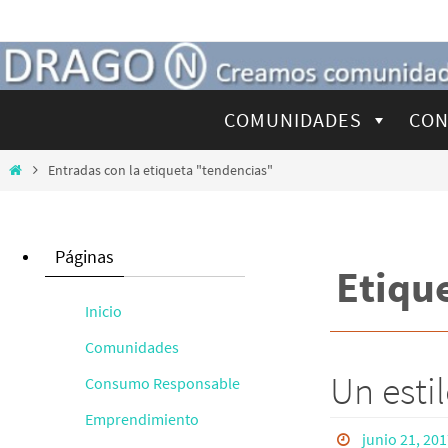
Ir
al
contenido
Ir
COMUNIDADES
CON
al
contenido
Inicio
Entradas con la etiqueta "tendencias"
Páginas
Etiqu
Inicio
Comunidades
Un estil
Consumo Responsable
Emprendimiento
junio 21, 20