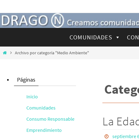
Ir
al
contenido
Ir
COMUNIDADES
CON
al
contenido
Inicio
Archivo por categoría "Medio Ambiente"
Páginas
Categ
Inicio
Comunidades
La Eda
Consumo Responsable
Emprendimiento
septiembre 6