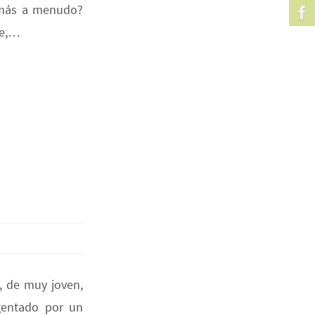
 más a menudo?
he,…
, de muy joven,
gentado por un