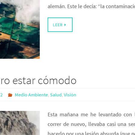
alemán. Este le decía: “la contamina
LEER
ero estar cómodo
22
Medio Ambiente
,
Salud
,
Visión
Esta mañana me he levantado con l
correr de nuevo, llevaba casi una s
hacerlo por una lesión absurda (que 