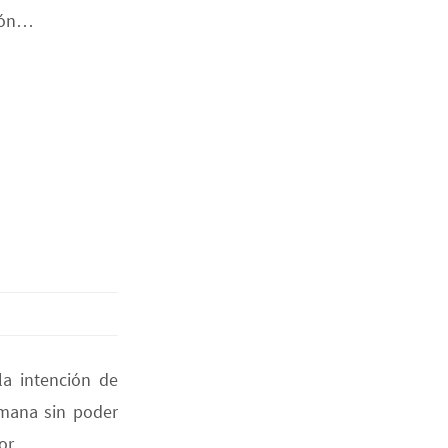
ción…
a intención de
emana sin poder
por…