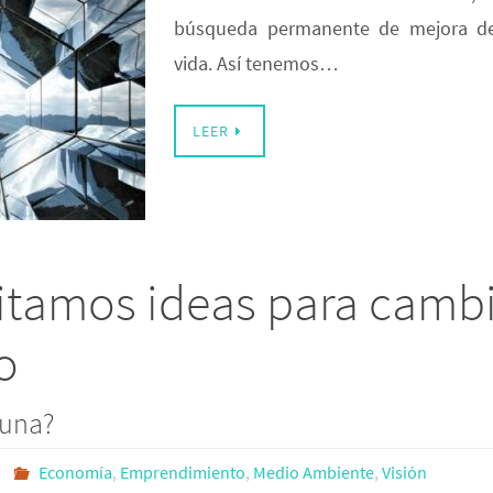
búsqueda permanente de mejora de
vida. Así tenemos…
LEER
itamos ideas para cambi
o
guna?
Economía
,
Emprendimiento
,
Medio Ambiente
,
Visión