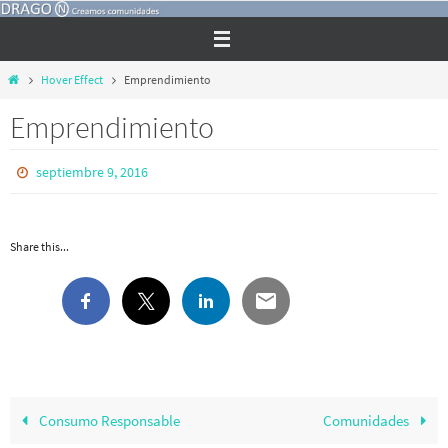
Ir
al
contenido
Inicio
Hover Effect
Emprendimiento
Emprendimiento
septiembre 9, 2016
Share this...
Consumo Responsable
Comunidades