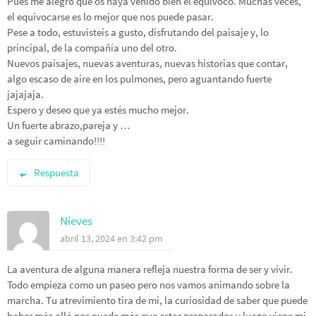
Pues me alegro que os haya venido bien el equivoco. Muchas veces,
el equivocarse es lo mejor que nos puede pasar.
Pese a todo, estuvisteis a gusto, disfrutando del paisaje y, lo
principal, de la compañía uno del otro.
Nuevos paisajes, nuevas aventuras, nuevas historias que contar,
algo escaso de aire en los pulmones, pero aguantando fuerte
jajajaja.
Espero y deseo que ya estés mucho mejor.
Un fuerte abrazo,pareja y …
a seguir caminando!!!!
Respuesta
Nieves
abril 13, 2024 en 3:42 pm
La aventura de alguna manera refleja nuestra forma de ser y vivir.
Todo empieza como un paseo pero nos vamos animando sobre la
marcha. Tu atrevimiento tira de mi, la curiosidad de saber que puede
haber más allá nos puede más que estar preparados y luego viene mi